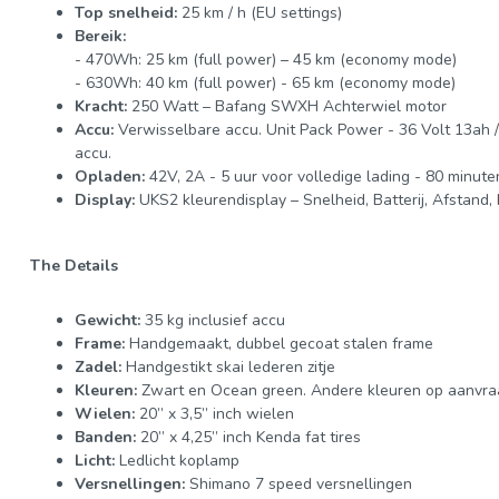
Top snelheid:
25 km / h (EU settings)
Bereik:
- 470Wh: 25 km (full power) – 45 km (economy mode)
- 630Wh: 40 km (full power) - 65 km (economy mode)
Kracht:
250 Watt – Bafang SWXH Achterwiel motor
Accu:
Verwisselbare accu. Unit Pack Power - 36 Volt 13ah /
accu.
Opladen:
42V, 2A - 5 uur voor volledige lading - 80 minut
Display:
UKS2 kleurendisplay – Snelheid, Batterij, Afstand,
The Details
Gewicht:
35 kg inclusief accu
Frame:
Handgemaakt, dubbel gecoat stalen frame
Zadel:
Handgestikt skai lederen zitje
Kleuren:
Zwart en Ocean green. Andere kleuren op aanvra
Wielen:
20” x 3,5” inch wielen
Banden:
20” x 4,25” inch Kenda fat tires
Licht:
Ledlicht koplamp
Versnellingen:
Shimano 7 speed versnellingen