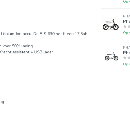
Op 
PH
Pha
Op 
 Lithium-Ion accu. De FLS 630 heeft een 17,5ah
en voor 50% lading
PH
 Kracht assistent + USB lader
Pha
Op 
ag