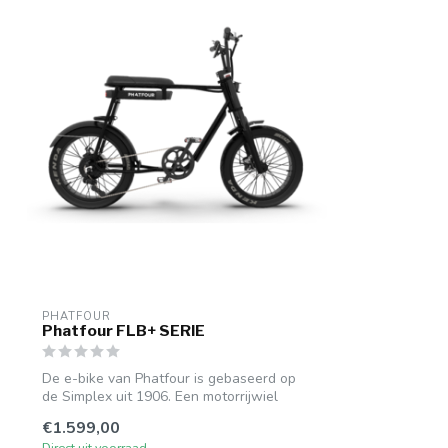
PHATFOUR
Phatfour FLB+ SERIE
De e-bike van Phatfour is gebaseerd op
de Simplex uit 1906. Een motorrijwiel
waa...
€1.599,00
Direct uit voorraad