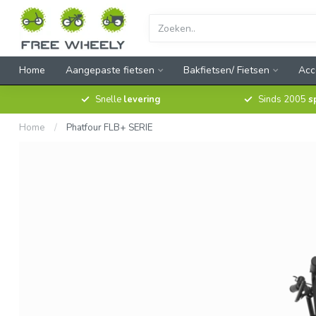
Home
Aangepaste fietsen
Bakfietsen/ Fietsen
Acc
Snelle
levering
Sinds 2005
s
Home
/
Phatfour FLB+ SERIE