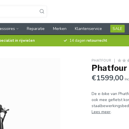
essoires
Reparatie
Merken
Klantenservice
SALE
pecialist in rijwielen
14 dagen
retourrecht
PHATFOUR
Phatfour
€1599,00
Inc
De e-bike van Phatf
ook mee gefietst k
staalbewerkingsbedri
Lees meer
.