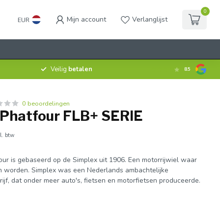
0
Mijn account
Verlanglijst
EUR
Veilig
betalen
8.5
0 beoordelingen
 Phatfour FLB+ SERIE
l. btw
our is gebaseerd op de Simplex uit 1906. Een motorrijwiel waar
on worden. Simplex was een Nederlands ambachtelijke
jf, dat onder meer auto's, fietsen en motorfietsen produceerde.