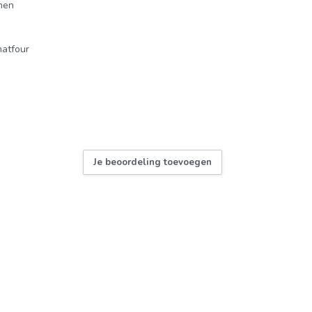
men
hatfour
Je beoordeling toevoegen