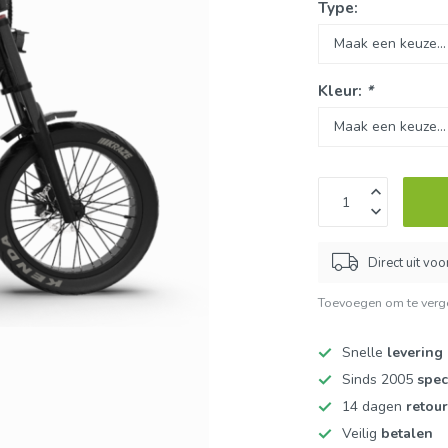
Type:
Kleur:
*
Direct uit vo
Toevoegen om te verge
Snelle
levering
Sinds 2005
spec
14 dagen
retou
Veilig
betalen