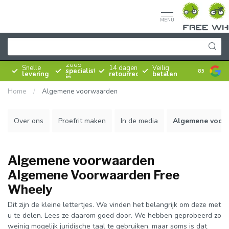
MENU
Sinds
2005
Snelle
14 dagen
Veilig
specialist
8.5
levering
retourrecht
betalen
in
rijwielen
Home
/
Algemene voorwaarden
Over ons
Proefrit maken
In de media
Algemene voor
Algemene voorwaarden
Algemene Voorwaarden Free
Wheely
Dit zijn de kleine lettertjes. We vinden het belangrijk om deze met
u te delen. Lees ze daarom goed door. We hebben geprobeerd zo
weinig mogelijk juridische taal te gebruiken, maar soms is dat