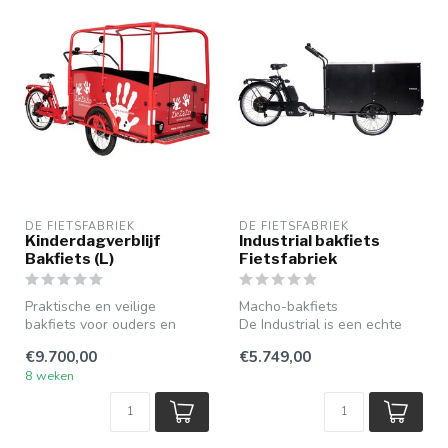
DE FIETSFABRIEK
DE FIETSFABRIEK
Kinderdagverblijf
Industrial bakfiets
Bakfiets (L)
Fietsfabriek
Praktische en veilige
Macho-bakfiets
bakfiets voor ouders en
De Industrial is een echte
kinderopvang. Vervoer de
macho en staat dan ook
€9.700,00
€5.749,00
kinderen ...
bekend om zijn...
8 weken