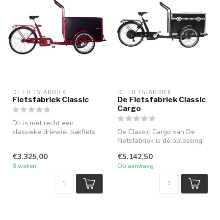
DE FIETSFABRIEK
DE FIETSFABRIEK
Fietsfabriek Classic
De Fietsfabriek Classic
Cargo
Dit is met recht een
klassieke driewiel bakfiets.
De Classic Cargo van De
De kids naar school
Fietsfabriek is dé oplossing
brengen, b...
voor goederentransport.
€3.325,00
€5.142,50
Hoo...
8 weken
Op aanvraag