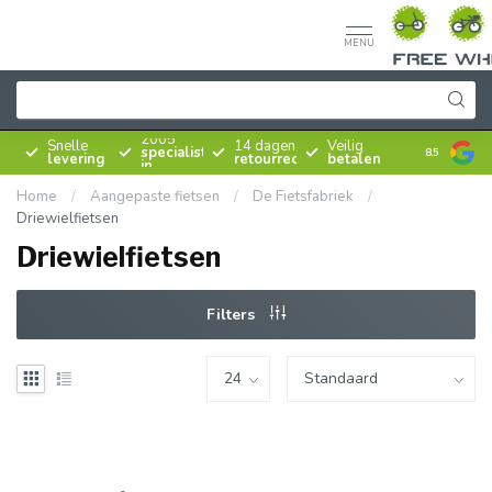
MENU
Sinds
2005
Snelle
14 dagen
Veilig
specialist
8.5
levering
retourrecht
betalen
in
rijwielen
Home
/
Aangepaste fietsen
/
De Fietsfabriek
/
Driewielfietsen
Driewielfietsen
Filters