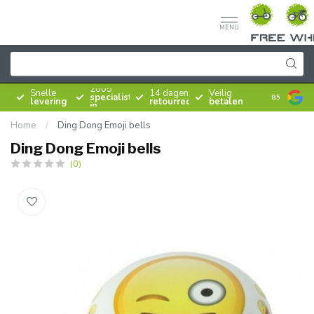
MENU
Sinds
2005
Snelle
14 dagen
Veilig
specialist
8.5
levering
retourrecht
betalen
in
rijwielen
Home
/
Ding Dong Emoji bells
Ding Dong Emoji bells
(0)