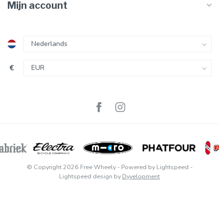
Mijn account
€
© Copyright 2026 Free Wheely
- Powered by
Lightspeed
-
Lightspeed design
by
Dyvelopment