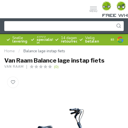
MENU
Sinds
2005
Snelle
14 dagen
Veilig
specialist
8.5
levering
retourrecht
betalen
in
rijwielen
Home
/
Balance lage instap fiets
Van Raam Balance lage instap fiets
(0)
VAN RAAM