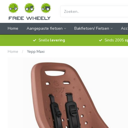
Home
Aangepaste fietsen
Bakfietsen/ Fietsen
Acc
Snelle
levering
Sinds 2005
s
Home
/
Yepp Maxi