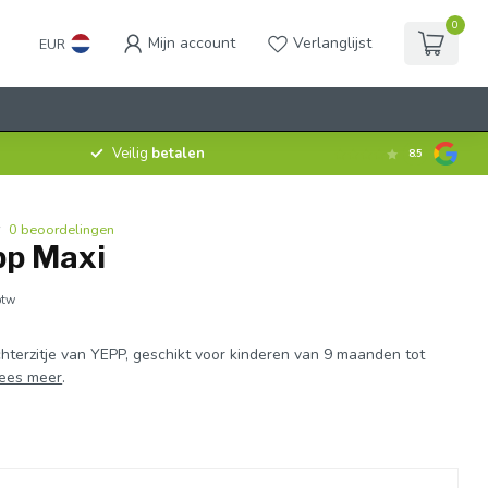
0
Mijn account
Verlanglijst
EUR
Veilig
betalen
8.5
0 beoordelingen
p Maxi
btw
hterzitje van YEPP, geschikt voor kinderen van 9 maanden tot
ees meer
.