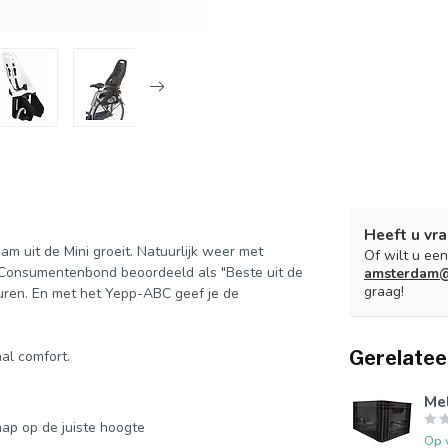
Heeft u vra
am uit de Mini groeit. Natuurlijk weer met
Of wilt u ee
e Consumentenbond beoordeeld als "Beste uit de
amsterdam@
graag!
leuren. En met het Yepp-ABC geef je de
Gerelatee
al comfort.
Me
ap op de juiste hoogte
Op 