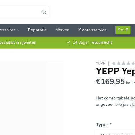
essoires
Reparatie
Merken
Klantenservice
SALE
pecialist in rijwielen
14 dagen
retourrecht
YEPP
YEPP Yep
€169,95
Incl. 
Het comfortabele ac
ongeveer 5-6 jaar.
L
Type:
*