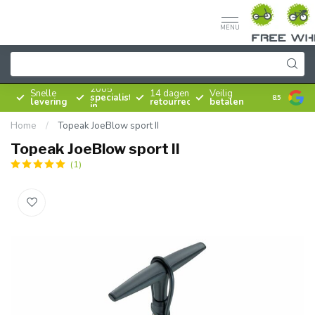
MENU
Sinds
2005
Snelle
14 dagen
Veilig
specialist
8.5
levering
retourrecht
betalen
in
rijwielen
Home
/
Topeak JoeBlow sport II
Topeak JoeBlow sport II
(1)