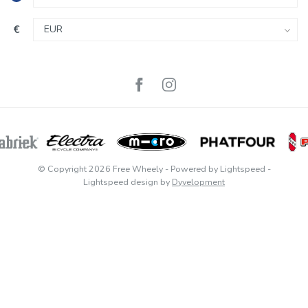
€
© Copyright 2026 Free Wheely
- Powered by
Lightspeed
-
Lightspeed design
by
Dyvelopment