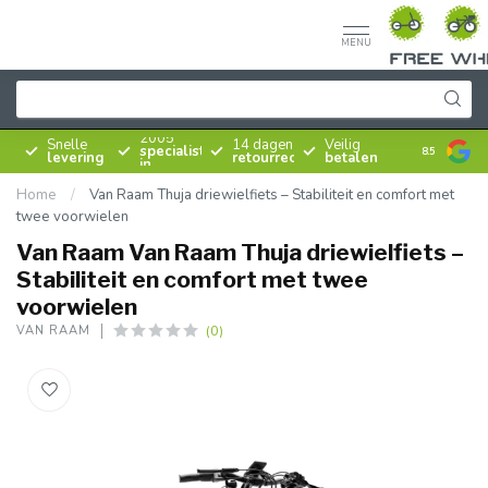
MENU
Sinds
2005
Snelle
14 dagen
Veilig
specialist
8.5
levering
retourrecht
betalen
in
rijwielen
Home
/
Van Raam Thuja driewielfiets – Stabiliteit en comfort met
twee voorwielen
Van Raam Van Raam Thuja driewielfiets –
Stabiliteit en comfort met twee
voorwielen
(0)
VAN RAAM