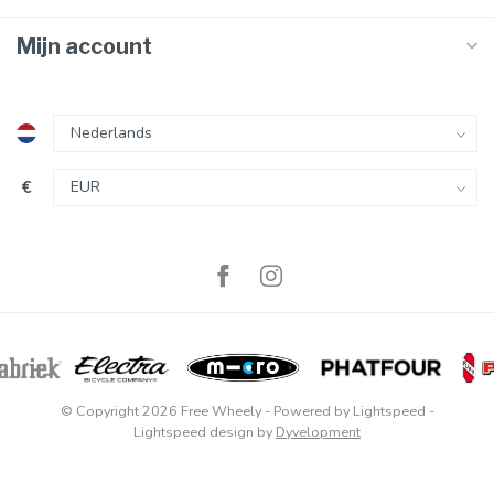
Mijn account
€
© Copyright 2026 Free Wheely
- Powered by
Lightspeed
-
Lightspeed design
by
Dyvelopment