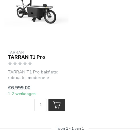
TARRAN
TARRAN T1 Pro
TARRAN T1 Pro bakfiets:
robuuste, moderne e-
bakfiets met krachtige
€6.999,00
elektrische o...
1-2 werkdagen
Toon
1
-
1
van 1