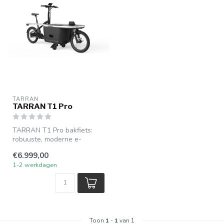
TARRAN
TARRAN T1 Pro
TARRAN T1 Pro bakfiets:
robuuste, moderne e-
bakfiets met krachtige
€6.999,00
elektrische o...
1-2 werkdagen
Toon
1
-
1
van 1