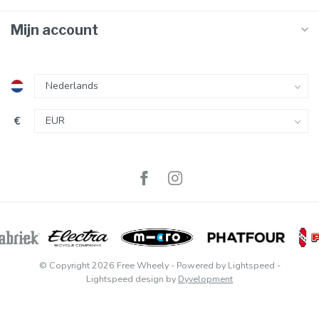
Mijn account
€
© Copyright 2026 Free Wheely
- Powered by
Lightspeed
-
Lightspeed design
by
Dyvelopment