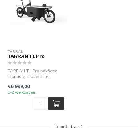
TARRAN
TARRAN T1 Pro
TARRAN T1 Pro bakfiets:
robuuste, moderne e-
bakfiets met krachtige
€6.999,00
elektrische o...
1-2 werkdagen
Toon
1
-
1
van 1