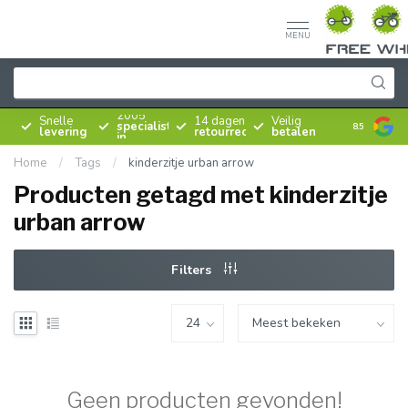
MENU
Sinds
2005
Snelle
14 dagen
Veilig
specialist
8.5
levering
retourrecht
betalen
in
rijwielen
Home
/
Tags
/
kinderzitje urban arrow
Producten getagd met kinderzitje
urban arrow
Filters
Geen producten gevonden!