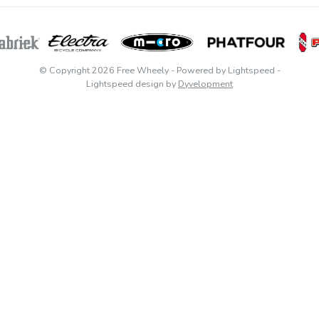
© Copyright 2026 Free Wheely
- Powered by
Lightspeed
-
Lightspeed design
by
Dyvelopment