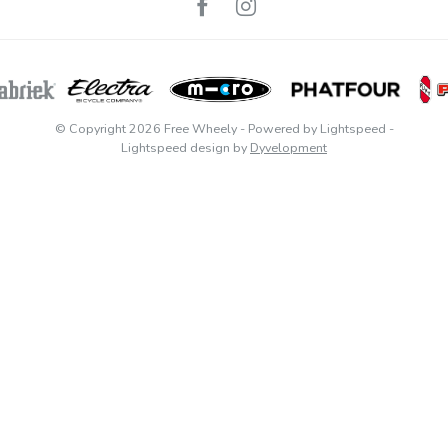
© Copyright 2026 Free Wheely
- Powered by
Lightspeed
-
Lightspeed design
by
Dyvelopment