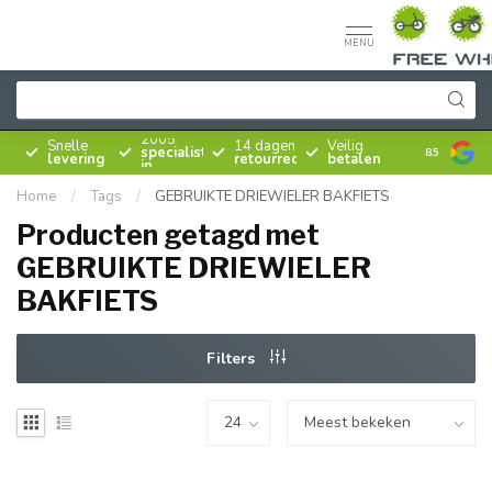
MENU
Sinds
2005
Snelle
14 dagen
Veilig
specialist
8.5
levering
retourrecht
betalen
in
rijwielen
Home
/
Tags
/
GEBRUIKTE DRIEWIELER BAKFIETS
Producten getagd met
GEBRUIKTE DRIEWIELER
BAKFIETS
Filters