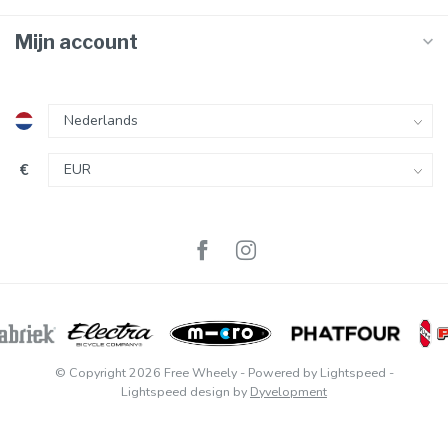
Mijn account
€
© Copyright 2026 Free Wheely
- Powered by
Lightspeed
-
Lightspeed design
by
Dyvelopment