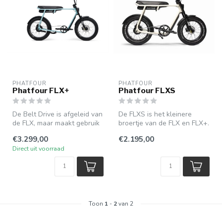
PHATFOUR
PHATFOUR
Phatfour FLX+
Phatfour FLXS
De Belt Drive is afgeleid van
De FLXS is het kleinere
de FLX, maar maakt gebruik
broertje van de FLX en FLX+.
van een riemaandrijving...
Hoewel hij dezelfde fraaie ...
€3.299,00
€2.195,00
Direct uit voorraad
Toon
1
-
2
van 2