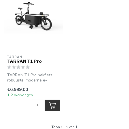
TARRAN
TARRAN T1 Pro
TARRAN T1 Pro bakfiets:
robuuste, moderne e-
bakfiets met krachtige
€6.999,00
elektrische o...
1-2 werkdagen
Toon
1
-
1
van 1