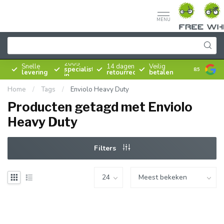
MENU
Sinds
2005
Snelle
14 dagen
Veilig
specialist
8.5
levering
retourrecht
betalen
in
rijwielen
Home
/
Tags
/
Enviolo Heavy Duty
Producten getagd met Enviolo
Heavy Duty
Filters