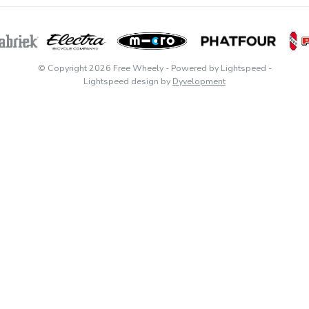
© Copyright 2026 Free Wheely
- Powered by
Lightspeed
-
Lightspeed design
by
Dyvelopment