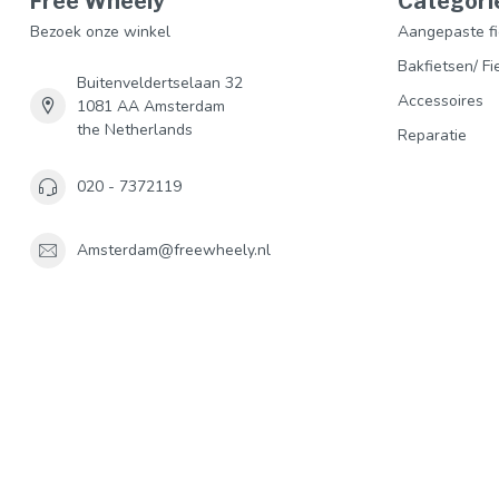
Free Wheely
Categori
Bezoek onze winkel
Aangepaste fi
Bakfietsen/ Fi
Buitenveldertselaan 32
Accessoires
1081 AA Amsterdam
the Netherlands
Reparatie
020 - 7372119
Amsterdam@freewheely.nl