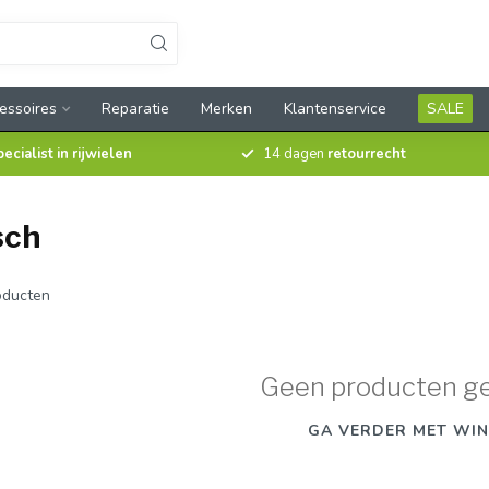
essoires
Reparatie
Merken
Klantenservice
SALE
pecialist in rijwielen
14 dagen
retourrecht
sch
ducten
Geen producten g
GA VERDER MET WIN