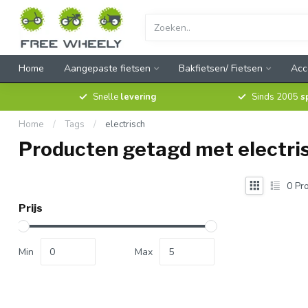
Home
Aangepaste fietsen
Bakfietsen/ Fietsen
Acc
Snelle
levering
Sinds 2005
s
Home
/
Tags
/
electrisch
Producten getagd met electri
0
Pro
Prijs
Min
Max