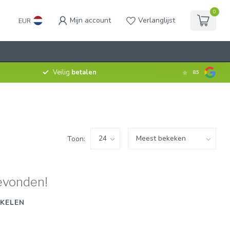
0
Mijn account
Verlanglijst
EUR
Veilig
betalen
8.5
Toon:
evonden!
KELEN