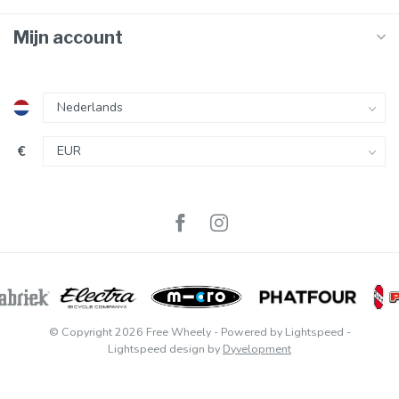
Mijn account
€
© Copyright 2026 Free Wheely
- Powered by
Lightspeed
-
Lightspeed design
by
Dyvelopment