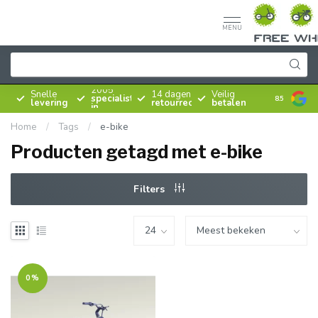
MENU
Sinds
2005
Snelle
14 dagen
Veilig
specialist
8.5
levering
retourrecht
betalen
in
rijwielen
Home
/
Tags
/
e-bike
Producten getagd met e-bike
Filters
0%