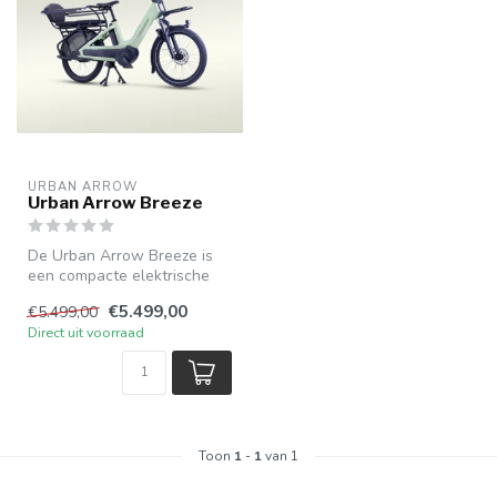
URBAN ARROW
Urban Arrow Breeze
De Urban Arrow Breeze is
een compacte elektrische
longtail fiets met de
€5.499,00
€5.499,00
laadcapa...
Direct uit voorraad
Toon
1
-
1
van 1