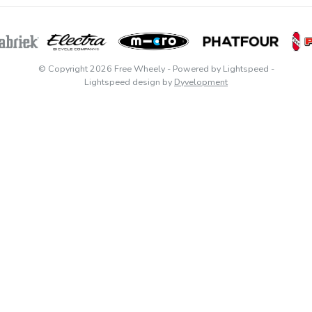
© Copyright 2026 Free Wheely
- Powered by
Lightspeed
-
Lightspeed design
by
Dyvelopment