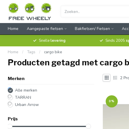
Home
Aangepaste fietsen
Bakfietsen/ Fietsen
Acc
Snelle
levering
Sinds 2005
s
Home
/
Tags
/
cargo bike
Producten getagd met cargo b
2
Pro
Merken
Alle merken
TARRAN
0%
Urban Arrow
Prijs