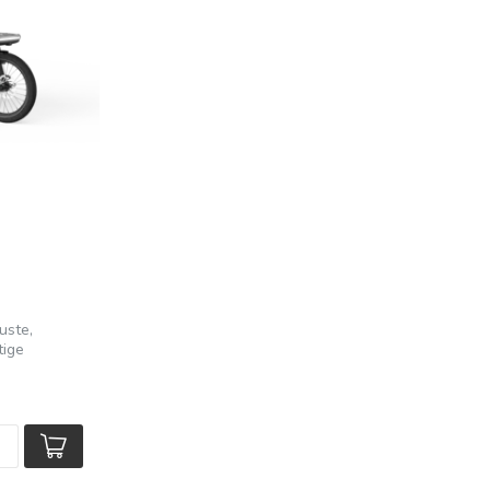
uste,
tige