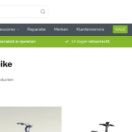
essoires
Reparatie
Merken
Klantenservice
SALE
pecialist in rijwielen
14 dagen
retourrecht
ike
ducten