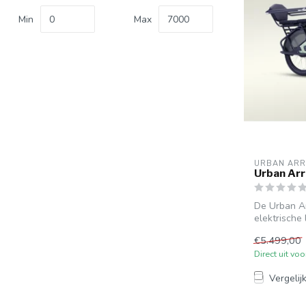
Min
Max
URBAN AR
Urban Ar
De Urban A
elektrische 
laadcapa...
€5.499,00
Direct uit vo
Vergelij