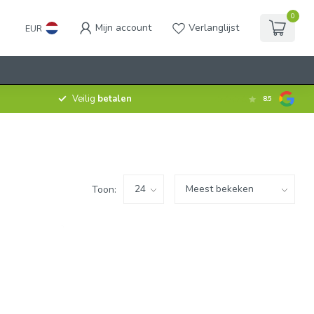
0
Mijn account
Verlanglijst
EUR
Veilig
betalen
8.5
Toon: