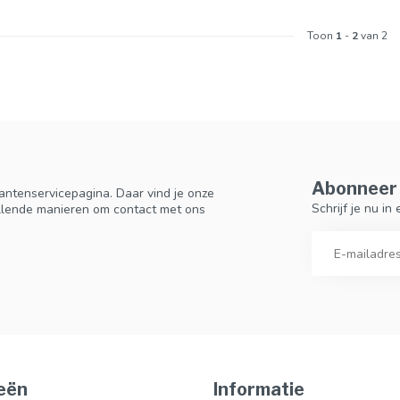
Toon
1
-
2
van 2
Abonneer 
antenservicepagina. Daar vind je onze
Schrijf je nu i
llende manieren om contact met ons
eën
Informatie