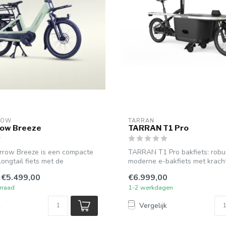
ROW
TARRAN
row Breeze
TARRAN T1 Pro
rrow Breeze is een compacte
TARRAN T1 Pro bakfiets: robu
longtail fiets met de
moderne e-bakfiets met krach
elektrische o...
€5.499,00
€6.999,00
orraad
1-2 werkdagen
k
Vergelijk