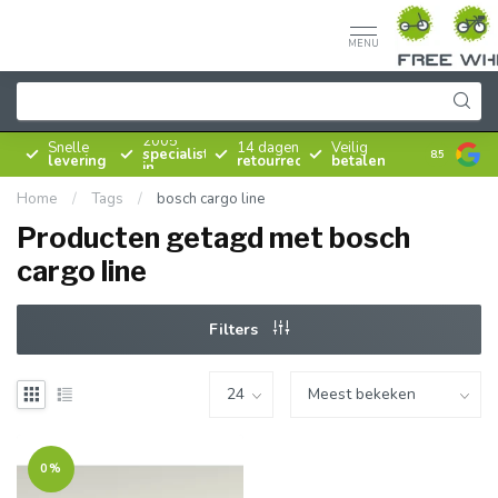
MENU
Sinds
2005
Snelle
14 dagen
Veilig
specialist
8.5
levering
retourrecht
betalen
in
rijwielen
Home
/
Tags
/
bosch cargo line
Producten getagd met bosch
cargo line
Filters
0%