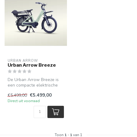
URBAN ARROW
Urban Arrow Breeze
De Urban Arrow Breeze is
een compacte elektrische
longtail fiets met de
€5.499,00
€5.499,00
laadcapa...
Direct uit voorraad
Toon
1
-
1
van 1