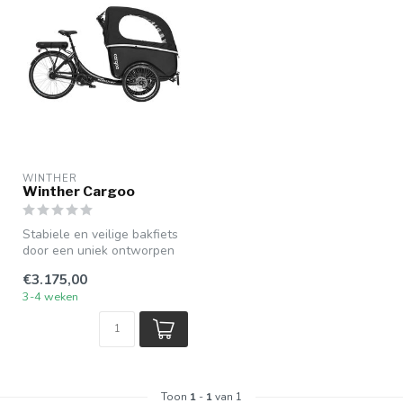
WINTHER
Winther Cargoo
Stabiele en veilige bakfiets
door een uniek ontworpen
stuurmechanisme.
€3.175,00
3-4 weken
Toon
1
-
1
van 1