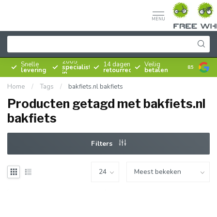
MENU
Sinds
2005
Snelle
14 dagen
Veilig
specialist
8.5
levering
retourrecht
betalen
in
rijwielen
Home
/
Tags
/
bakfiets.nl bakfiets
Producten getagd met bakfiets.nl
bakfiets
Filters