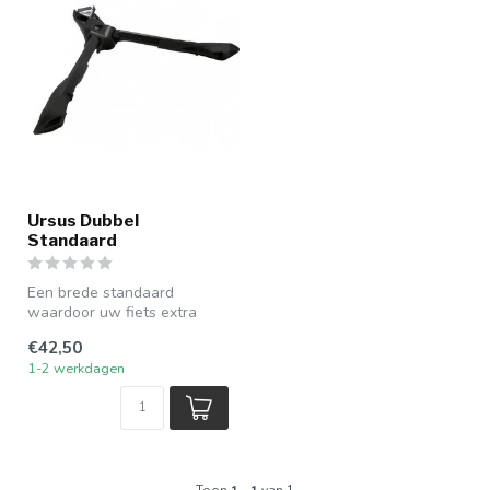
Ursus Dubbel
Standaard
Een brede standaard
waardoor uw fiets extra
stevig staat.
€42,50
1-2 werkdagen
Toon
1
-
1
van 1