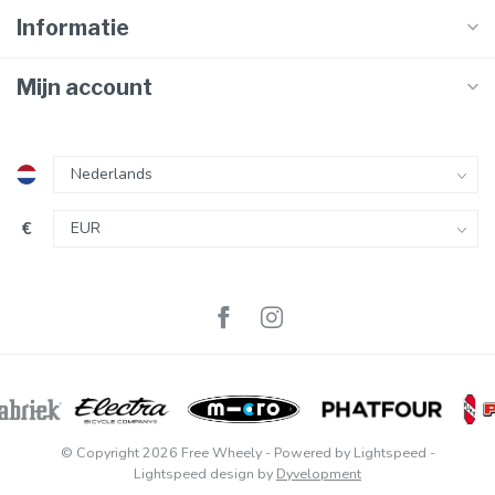
Informatie
Mijn account
€
© Copyright 2026 Free Wheely
- Powered by
Lightspeed
-
Lightspeed design
by
Dyvelopment