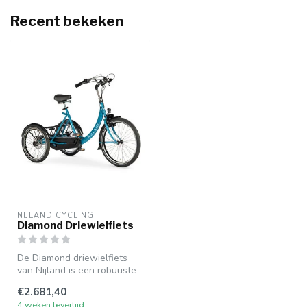
Recent bekeken
NIJLAND CYCLING
Diamond Driewielfiets
De Diamond driewielfiets
van Nijland is een robuuste
en stabiele driewieler voor...
€2.681,40
4 weken levertijd