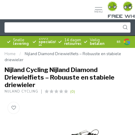
MENU
Sinds
2005
Snelle
14 dagen
Veilig
specialist
8.5
levering
retourrecht
betalen
in
rijwielen
Home
/
Nijland Diamond Driewielfiets – Robuuste en stabiele
driewieler
Nijland Cycling Nijland Diamond
Driewielfiets – Robuuste en stabiele
driewieler
(0)
NIJLAND CYCLING