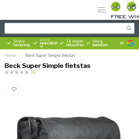
MENU
Sinds
2005
Snelle
14 dagen
Veilig
specialist
8.5
levering
retourrecht
betalen
in
rijwielen
Home
/
Beck Super Simple fietstas
Beck Super Simple fietstas
(0)