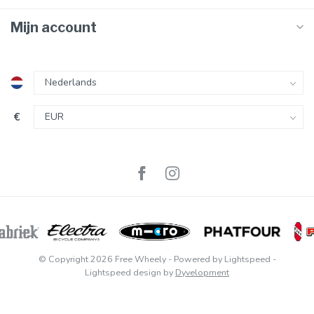
Mijn account
€
© Copyright 2026 Free Wheely
- Powered by
Lightspeed
-
Lightspeed design
by
Dyvelopment