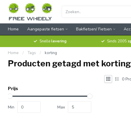
Home
Aangepaste fietsen
Bakfietsen/ Fietsen
Acc
Snelle
levering
Sinds 2005
s
Home
/
Tags
/
korting
Producten getagd met korting
0
Pro
Prijs
Min
Max