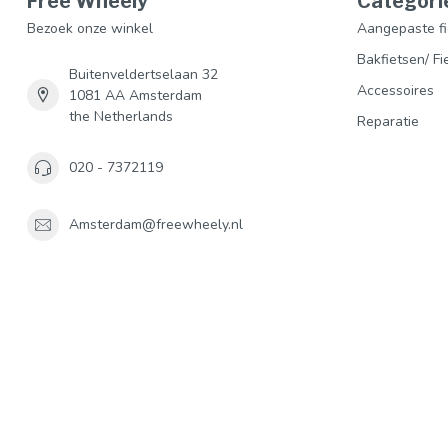
Free Wheely
Categori
Bezoek onze winkel
Aangepaste fi
Bakfietsen/ Fi
Buitenveldertselaan 32
Accessoires
1081 AA Amsterdam
the Netherlands
Reparatie
020 - 7372119
Amsterdam@freewheely.nl