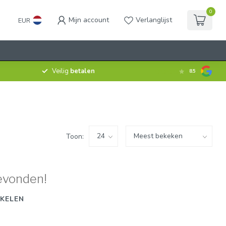
0
Mijn account
Verlanglijst
EUR
Veilig
betalen
8.5
Toon:
evonden!
KELEN