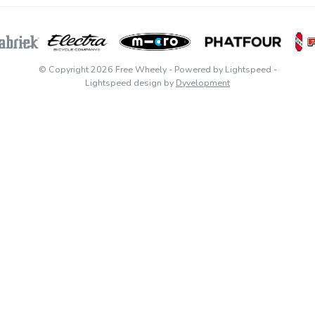
© Copyright 2026 Free Wheely
- Powered by
Lightspeed
-
Lightspeed design
by
Dyvelopment