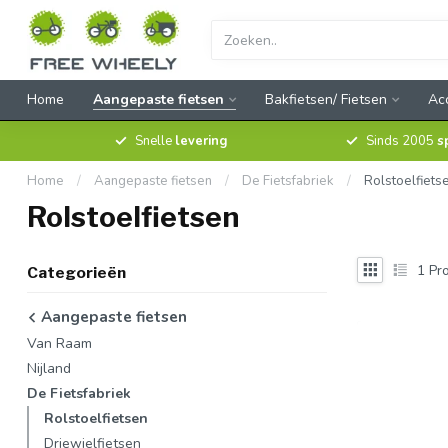
Home
Aangepaste fietsen
Bakfietsen/ Fietsen
Ac
Snelle
levering
Sinds 2005
s
Home
/
Aangepaste fietsen
/
De Fietsfabriek
/
Rolstoelfiets
Rolstoelfietsen
1
Pro
Categorieën
Aangepaste fietsen
Van Raam
Nijland
De Fietsfabriek
Rolstoelfietsen
Driewielfietsen