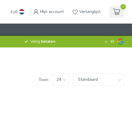
0
Mijn account
Verlanglijst
EUR
Veilig
betalen
8.5
Toon: