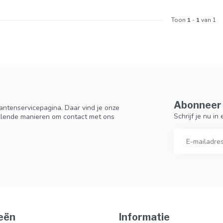
Toon
1
-
1
van 1
Abonneer 
antenservicepagina. Daar vind je onze
Schrijf je nu i
llende manieren om contact met ons
eën
Informatie