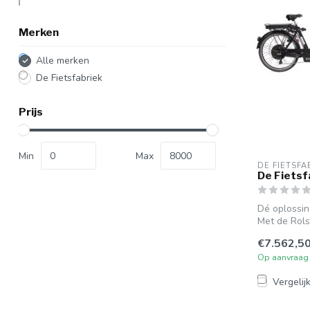
Merken
Alle merken
De Fietsfabriek
Prijs
Min
Max
DE FIETSFA
De Fietsf
Dé oplossi
Met de Rols
Fietsfabrie...
€7.562,5
Op aanvraag
Vergelij