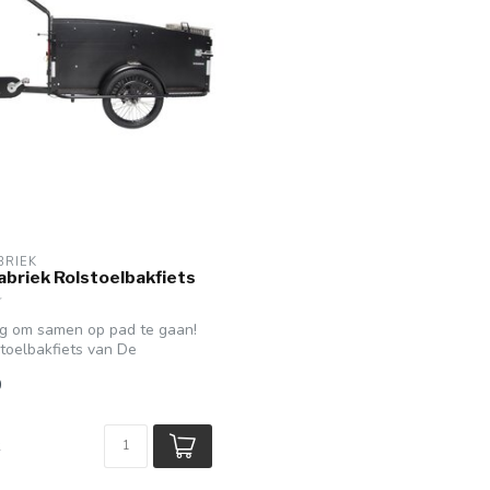
BRIEK
abriek Rolstoelbakfiets
ng om samen op pad te gaan!
toelbakfiets van De
0
k