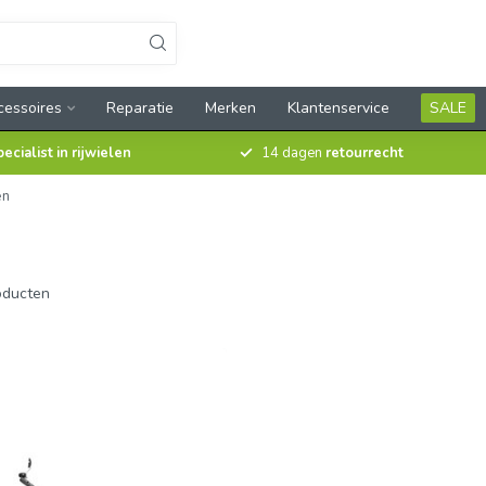
cessoires
Reparatie
Merken
Klantenservice
SALE
pecialist in rijwielen
14 dagen
retourrecht
en
ducten