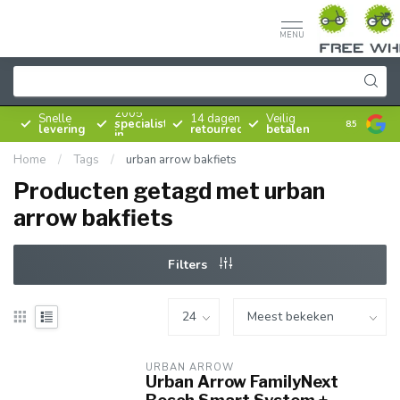
MENU
Sinds
2005
Snelle
14 dagen
Veilig
specialist
8.5
levering
retourrecht
betalen
in
rijwielen
Home
/
Tags
/
urban arrow bakfiets
Producten getagd met urban
arrow bakfiets
Filters
URBAN ARROW
Urban Arrow FamilyNext