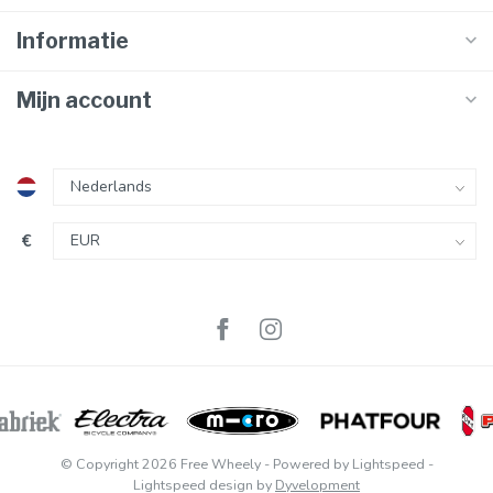
Informatie
Mijn account
€
© Copyright 2026 Free Wheely
- Powered by
Lightspeed
-
Lightspeed design
by
Dyvelopment