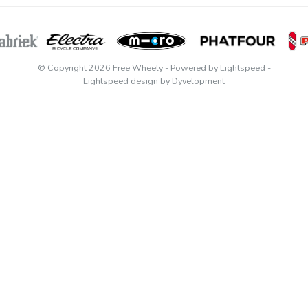
© Copyright 2026 Free Wheely
- Powered by
Lightspeed
-
Lightspeed design
by
Dyvelopment