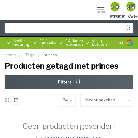
MENU
Sinds
2005
Snelle
14 dagen
Veilig
specialist
8.5
levering
retourrecht
betalen
in
rijwielen
Home
/
Tags
/
princes
Producten getagd met princes
Filters
Geen producten gevonden!